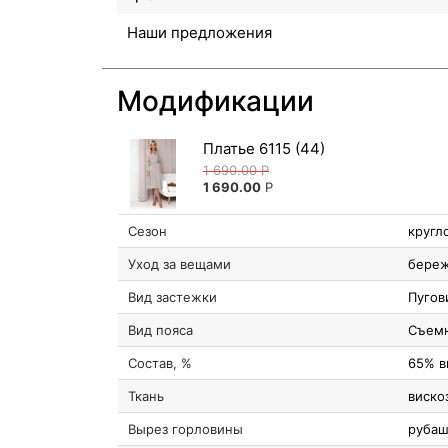
Наши предложения
Модификации
Платье 6115 (44)
1 690.00
Р
1 690.00
Р
Сезон
кругл
Уход за вещами
береж
Вид застежки
Пугов
Вид пояса
Съем
Состав, %
65% в
Ткань
виско
Вырез горловины
руба