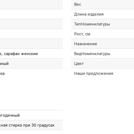
Вес
Длина изделия
ТипНоменклатуры
Рост, см
Назначение
е, сарафан женские
ВидНоменклатуры
чный
Цвет
ка
Наши предложения
огодичный
ная стирка при 30 градусах