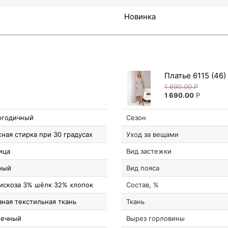
Новинка
Платье 6115 (46)
1 690.00
Р
1 690.00
Р
огодичный
Сезон
ная стирка при 30 градусах
Уход за вещами
ица
Вид застежки
ный
Вид пояса
искоза 3% шёлк 32% хлопок
Состав, %
зная текстильная ткань
Ткань
шечный
Вырез горловины