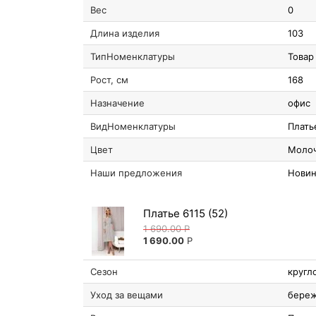
Вес
0
Длина изделия
103
ТипНоменклатуры
Товар
Рост, см
168
Назначение
офис
ВидНоменклатуры
Плать
Цвет
Моло
Наши предложения
Новин
Платье 6115 (52)
1 690.00
Р
1 690.00
Р
Сезон
кругл
Уход за вещами
береж