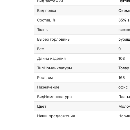
Вид застежки
Пугов
Вид пояса
Съем
Состав, %
65% в
Ткань
виско
Вырез горловины
руба
Вес
0
Длина изделия
103
ТипНоменклатуры
Товар
Рост, см
168
Назначение
офис
ВидНоменклатуры
Плать
Цвет
Моло
Наши предложения
Новин