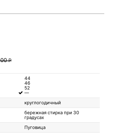
.00
Р
44
46
52
—
круглогодичный
бережная стирка при 30
градусах
Пуговица