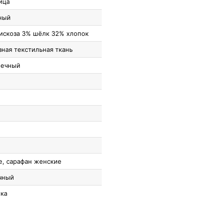
ица
ный
искоза 3% шёлк 32% хлопок
зная текстильная ткань
шечный
е, сарафан женские
чный
ка