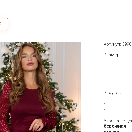
й
Артикул:
5998
Размер
48
Рисунок
-
-
-
Уход за веща
бережная
стирка