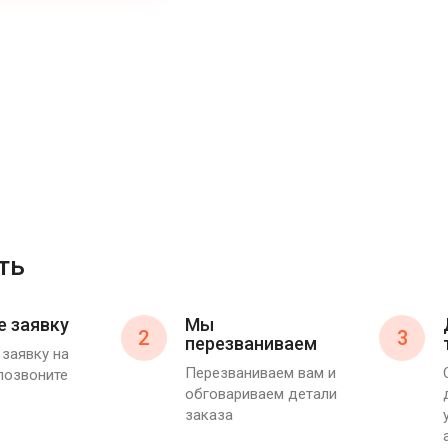
ть
е заявку
Мы
2
3
перезваниваем
 заявку на
Перезваниваем вам и
 позвоните
обговариваем детали
заказа