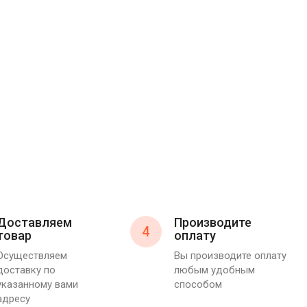
Доставляем
Производите
4
товар
оплату
Осуществляем
Вы производите оплату
доставку по
любым удобным
указанному вами
способом
адресу